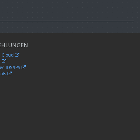
EHLUNGEN
 Cloud
b
c IDS/IPS
ols