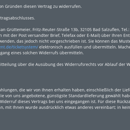
on Gründen diesen Vertrag zu widerrufen.
rtragsabschlusses.
n Grüttemeier, Fritz-Reuter-Straße 13b, 32105 Bad Salzuflen, Tel.
n mit der Post versandter Brief, Telefax oder E-Mail) über Ihren En
enden, das jedoch nicht vorgeschrieben ist. Sie können das Must
nt.de/ticketsystem/
elektronisch ausfüllen und übermitteln. Mache
ingang eines solchen Widerrufs übermitteln.
Mitteilung über die Ausübung des Widerrufsrechts vor Ablauf der W
hlungen, die wir von Ihnen erhalten haben, einschließlich der Lie
 die von uns angebotene, günstigste Standardlieferung gewählt ha
iderruf dieses Vertrags bei uns eingegangen ist. Für diese Rückz
nn, mit Ihnen wurde ausdrücklich etwas anderes vereinbart; in ke