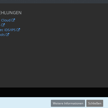
EHLUNGEN
 Cloud
b
c IDS/IPS
ols
Weitere Informationen
Schließen