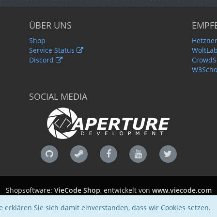
ÜBER UNS
EMPF
Shop
Hetzner
Service Status
WoltLa
Discord
CrowdSe
W3Scho
SOCIAL MEDIA
Shopsoftware:
VieCode Shop
, entwickelt von
www.viecode.com
Community-Software:
WoltLab Suite™
 erklären Sie sich damit einverstanden, dass wir Cookies setzen.