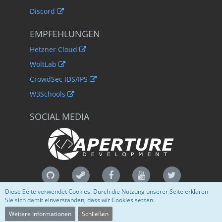
Discord
EMPFEHLUNGEN
Hetzner Cloud
WoltLab
CrowdSec IDS/IPS
W3Schools
SOCIAL MEDIA
Diese Seite verwendet Cookies. Durch die Nutzung unserer Seite erklären
Sie sich damit einverstanden, dass wir Cookies setzen.
Community-Software:
WoltLab Suite™
Weitere Informationen
Schließen